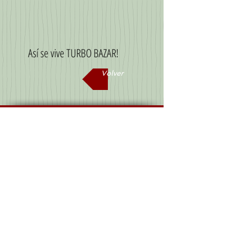
Así se vive TURBO BAZAR!
Volver
SHO RYU KEN
SHORYUKEN games & stuff
(2015 -
2025)