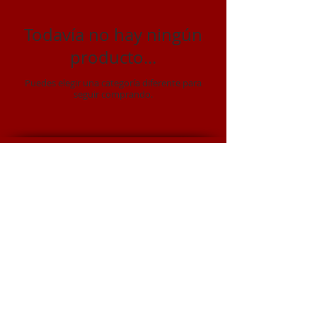
Todavía no hay ningún
producto...
Puedes elegir una categoría diferente para
seguir comprando.
SHO RYU KEN
SHORYUKEN games & stuff
(2015 -
2025)