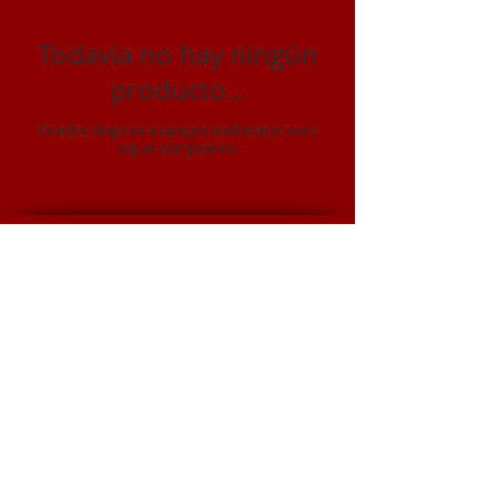
Todavía no hay ningún
producto...
Puedes elegir una categoría diferente para
seguir comprando.
SHO RYU KEN
SHORYUKEN games & stuff
(2015 -
2025)