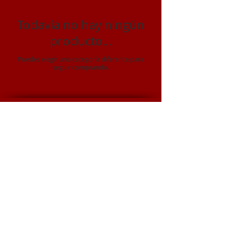
Todavía no hay ningún
producto...
Puedes elegir una categoría diferente para
seguir comprando.
SHO RYU KEN
SHORYUKEN games & stuff
(2015 -
2025)